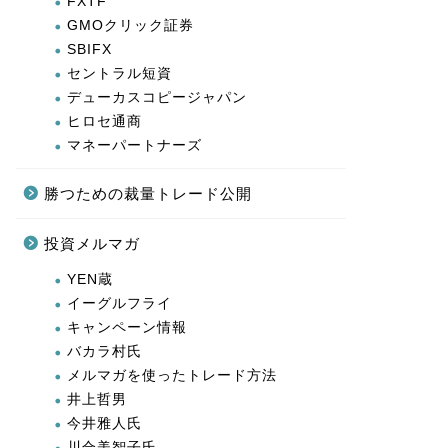
キャンペーン情報
バカラ村氏
メルマガを使ったトレード方法
井上哲男
今井雅人氏
川合美智子氏
志摩力男氏
江守哲
滝澤伯文氏
西原宏一氏
鏑木高明
投資教材
月光為替
未分類
経済ニュース