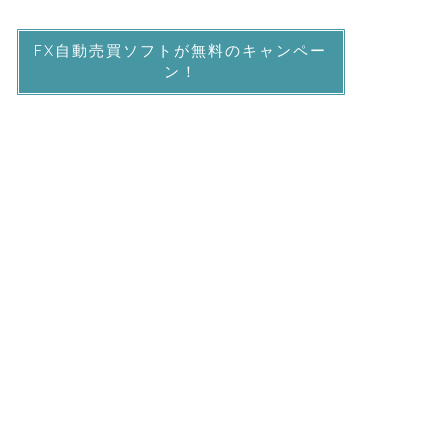
FX自動売買ソフトが無料のキャンペー
ン！
『国内FX会社とのタイアップキャンペー
ン』なので安心！キャンペーンを使って無
料で有料の自動売買ソフトを手に入れよ
う！！