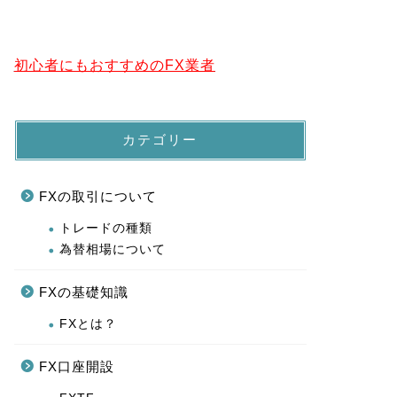
FXの基礎知識
FXとは？
FX口座開設
FXTF
GMOクリック証券
SBIFX
セントラル短資
デューカスコピージャパン
ヒロセ通商
マネーパートナーズ
勝つための裁量トレード公開
投資メルマガ
YEN蔵
イーグルフライ