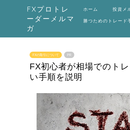
FXプロトレ
ホーム
投資メ
ーダーメルマ
勝つためのトレード
ガ
FXの取引について
PR
FX初心者が相場でのト
い手順を説明