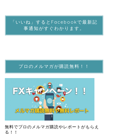
「いいね」するとFacebookで最新記
事通知がすぐわかります。
プロのメルマガが購読無料！！
無料でプロのメルマガ購読やレポートがもらえ
る！！