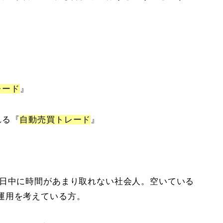
レード
』
れる『
自動売買トレード
』
。日中に時間があまり取れない社会人。空いている
運用を考えている方。