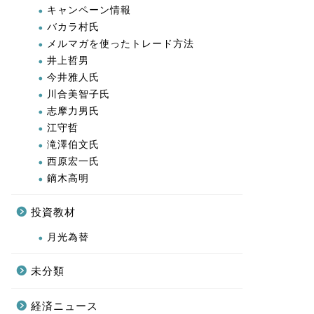
キャンペーン情報
バカラ村氏
メルマガを使ったトレード方法
井上哲男
今井雅人氏
川合美智子氏
志摩力男氏
江守哲
滝澤伯文氏
西原宏一氏
鏑木高明
投資教材
月光為替
未分類
経済ニュース