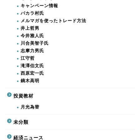
キャンペーン情報
バカラ村氏
メルマガを使ったトレード方法
井上哲男
今井雅人氏
川合美智子氏
志摩力男氏
江守哲
滝澤伯文氏
西原宏一氏
鏑木高明
投資教材
月光為替
未分類
経済ニュース