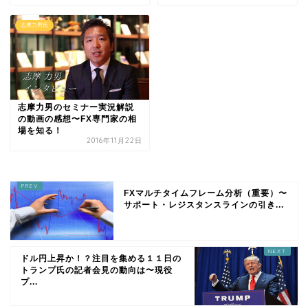
志摩力男氏
志摩力男のセミナー実況解説
の動画の感想〜FX専門家の相
場を知る！
2016年11月22日
FXマルチタイムフレーム分析（重要）〜
サポート・レジスタンスラインの引き...
ドル円上昇か！？注目を集める１１日の
トランプ氏の記者会見の動向は〜現役
プ...