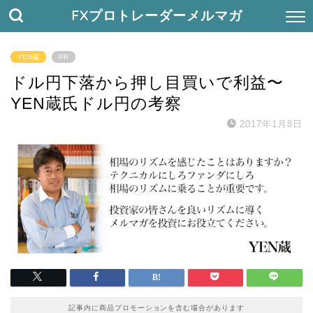
FXプロトレーダーメルマガ
YEN蔵
PR
ドル円下落から押し目買いで利益〜
YEN蔵氏ドル円の考察
2017年1月8日
記事内に商品プロモーションを含む場合があります