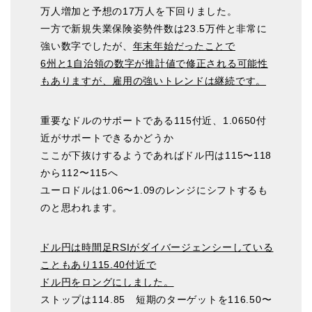
万人増加と予想の17万人を下回りました。
一方で新規失業保険姿勢件数は23.5万件と非常に
強い数字でしたが、
年末年始だったことで
6州と1自治領の数字が推計値で修正される可能性
もありますが、雇用の強いトレンドは継続です。
重要なドルのサポートである115付近、1.0650付
近がサポートできるかどうか
ここが下抜けするようであればドル円は115〜118
から112〜115へ
ユーロドルは1.06〜1.09のレンジにシフトするも
のと思われます。
ドル円は時間足RSIがダイバージェンシーしている
こともあり115.40付近で
ドル円をロングにしました。
ストップは114.85 短期のターゲットを116.50〜