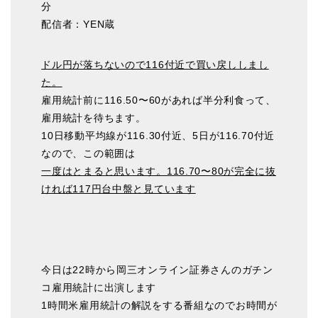
分
配信者：YEN蔵
ドル円が落ちないので116付近で買い戻ししまし
た。
雇用統計前に116.50〜60があれば半分利食って、
雇用統計を待ちます。
10日移動平均線が116.30付近、5日が116.70付近
なので、この範囲は
一度はとまると思います。116.70〜80が完全に抜
ければ117円台中盤と見ています
今日は22時から岡三オンライン証券さんのガチン
コ雇用統計に出演します
1時間米雇用統計の解説をする番組なのでお時間が