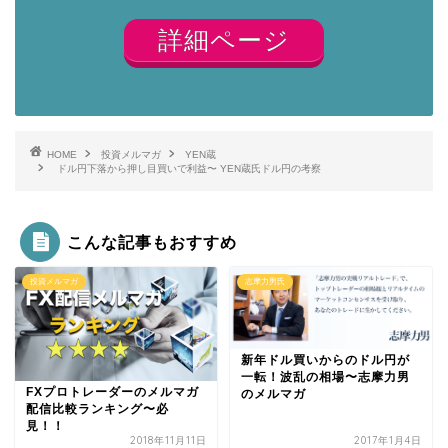
詳細ページ
HOME
投資メルマガ
YEN蔵
ドル円下落から押し目買いで利益〜 YEN蔵氏ドル円の考察
こんな記事もおすすめ
投資メルマガ
志摩力男氏
新年ドル買いからのドル円が
一転！波乱の相場〜志摩力男
FXプロトレーダーのメルマガ
のメルマガ
配信比較ランキング〜必
見！！
2018年11月11日
2017年1月4日