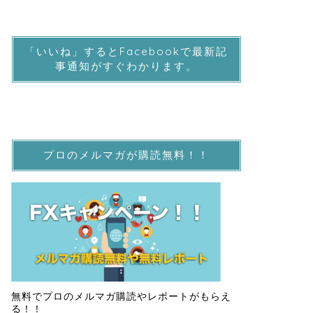
「いいね」するとFacebookで最新記
事通知がすぐわかります。
プロのメルマガが購読無料！！
無料でプロのメルマガ購読やレポートがもらえ
る！！