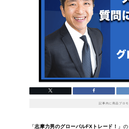
記事内に商品プロモ
『
志摩力男のグローバルFXトレード！
』の