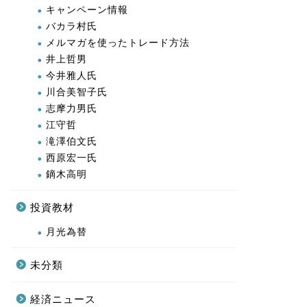
キャンペーン情報
バカラ村氏
メルマガを使ったトレード方法
井上哲男
今井雅人氏
川合美智子氏
志摩力男氏
江守哲
滝澤伯文氏
西原宏一氏
鏑木高明
投資教材
月光為替
未分類
経済ニュース