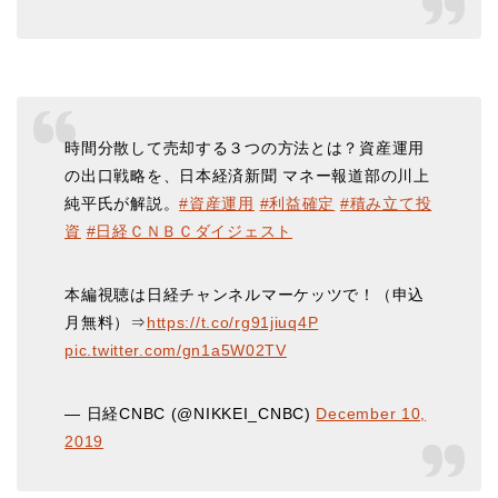
時間分散して売却する３つの方法とは？資産運用
の出口戦略を、日本経済新聞 マネー報道部の川上
純平氏が解説。
#資産運用
#利益確定
#積み立て投
資
#日経ＣＮＢＣダイジェスト
本編視聴は日経チャンネルマーケッツで！（申込
月無料）⇒
https://t.co/rg91jiuq4P
pic.twitter.com/gn1a5W02TV
— 日経CNBC (@NIKKEI_CNBC)
December 10,
2019