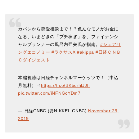
カバンから恋愛相談まで！？色んなモノがお金に
なる、いまどきの「プチ稼ぎ」を、ファイナンシ
ャルプランナーの風呂内亜矢氏が指南。
#シェアリ
ングエコノミー
#ラクサスX
#akippa
#日経ＣＮＢ
Ｃダイジェスト
本編視聴は日経チャンネルマーケッツで！（申込
月無料）⇒
https://t.co/BKbcrhlJJh
pic.twitter.com/iNFNGcYDm7
— 日経CNBC (@NIKKEI_CNBC)
November 29,
2019