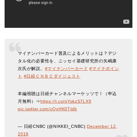
マイナンバーカード普及によるメリットは？デジ
タル化の必要性を、ニッセイ基礎研究所の矢嶋康
次氏が解説。
#マイナンバーカード
#マイナポイン
ト
#日経ＣＮＢＣダイジェスト
本編視聴は日経チャンネルマーケッツで！（申込
月無料）⇒
https://t.co/qYokzS7LX9
pic.twitter.com/cQxHK0TIdb
— 日経CNBC (@NIKKEI_CNBC)
December 12,
2019