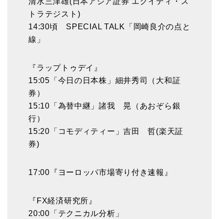
清水三津雄(日本アジア証券 エクイティ・ス
トラテジスト)
14:30頃 SPECIAL TALK「岡崎良介の点と
線」
『ラップトゥデイ』
15:05「今日の日本株」細井秀司（大和証
券）
15:10「為替中継」諸我 晃（あおぞら銀
行）
15:20「コモディティー」吉田 哲(楽天証
券)
17:00『ヨーロッパ市場寄り付き速報』
『FX経済研究所』
20:00「テクニカル分析」