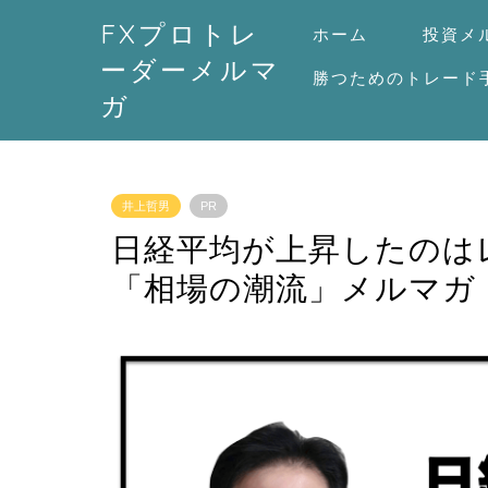
FXプロトレ
ホーム
投資メ
ーダーメルマ
勝つためのトレード
ガ
井上哲男
PR
日経平均が上昇したのは
「相場の潮流」メルマガ