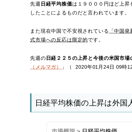
先週
日経平均株価
は１９０００円ほど上昇
したことによるものだと言われています。
また現在中国で不安視されている
「中国発
式市場への反応は限定的
です。
先週の
日経２２５の上昇と今後の米国市場
（メルマガ）
」（ 2020年01月24日 0
日経平均株価の上昇は外国