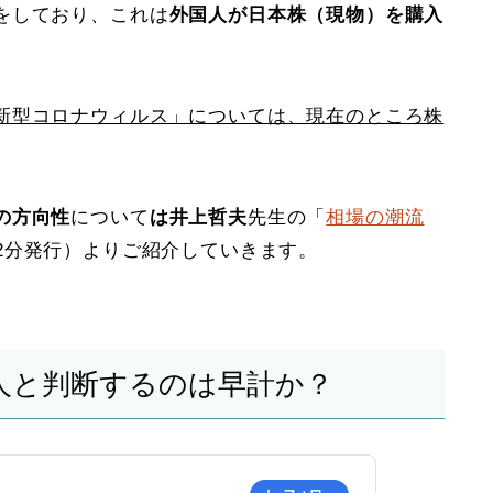
をしており、これは
外国人が日本株（現物）を購入
新型コロナウィルス」については、現在のところ株
の方向性
について
は井上哲夫
先生の「
相場の潮流
9時12分発行）よりご紹介していきます。
人と判断するのは早計か？