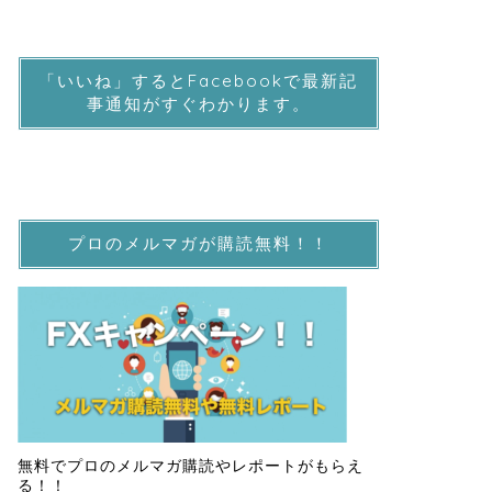
「いいね」するとFacebookで最新記
事通知がすぐわかります。
プロのメルマガが購読無料！！
無料でプロのメルマガ購読やレポートがもらえ
る！！