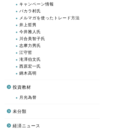
キャンペーン情報
バカラ村氏
メルマガを使ったトレード方法
井上哲男
今井雅人氏
川合美智子氏
志摩力男氏
江守哲
滝澤伯文氏
西原宏一氏
鏑木高明
投資教材
月光為替
未分類
経済ニュース