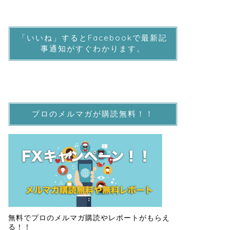
「いいね」するとFacebookで最新記
事通知がすぐわかります。
プロのメルマガが購読無料！！
無料でプロのメルマガ購読やレポートがもらえ
る！！