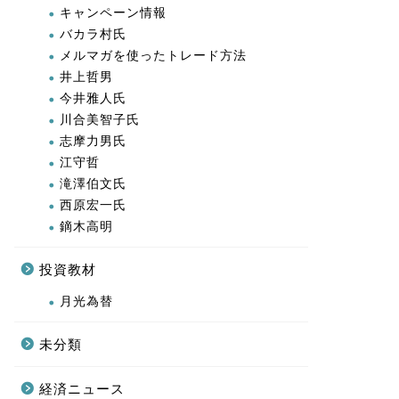
キャンペーン情報
バカラ村氏
メルマガを使ったトレード方法
井上哲男
今井雅人氏
川合美智子氏
志摩力男氏
江守哲
滝澤伯文氏
西原宏一氏
鏑木高明
投資教材
月光為替
未分類
経済ニュース