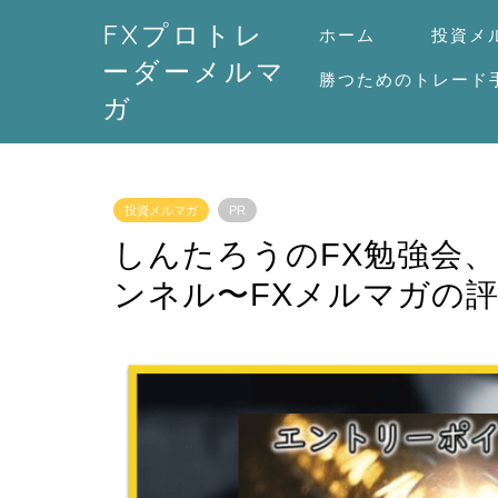
FXプロトレ
ホーム
投資メ
ーダーメルマ
勝つためのトレード
ガ
投資メルマガ
PR
しんたろうのFX勉強会
ンネル〜FXメルマガの