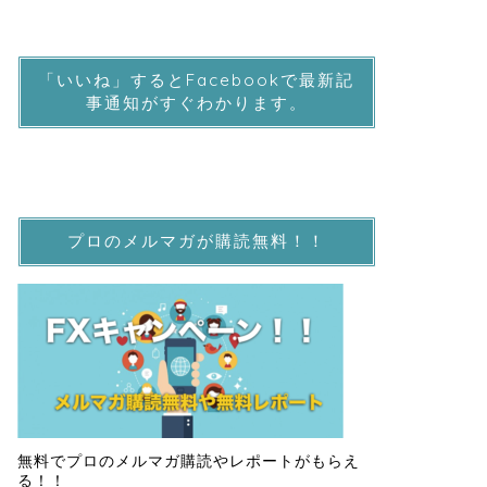
「いいね」するとFacebookで最新記
事通知がすぐわかります。
プロのメルマガが購読無料！！
無料でプロのメルマガ購読やレポートがもらえ
る！！