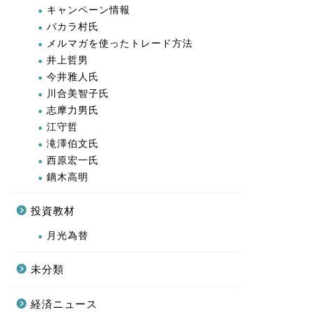
キャンペーン情報
バカラ村氏
メルマガを使ったトレード方法
井上哲男
今井雅人氏
川合美智子氏
志摩力男氏
江守哲
滝澤伯文氏
西原宏一氏
鏑木高明
投資教材
月光為替
未分類
経済ニュース