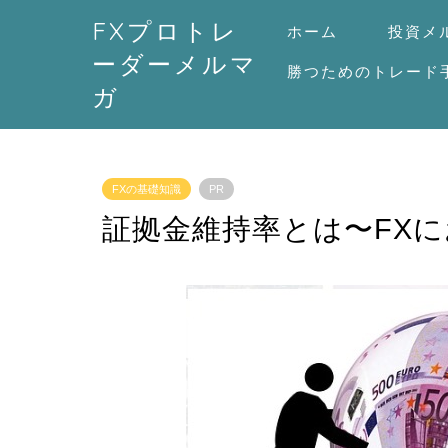
FXプロトレ
ホーム
投資メ
ーダーメルマ
勝つためのトレード
ガ
FXの基礎知識
PR
証拠金維持率とは〜FX